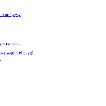
skiej medycyny
wych biznesów
aży wspiera ekologię?
?