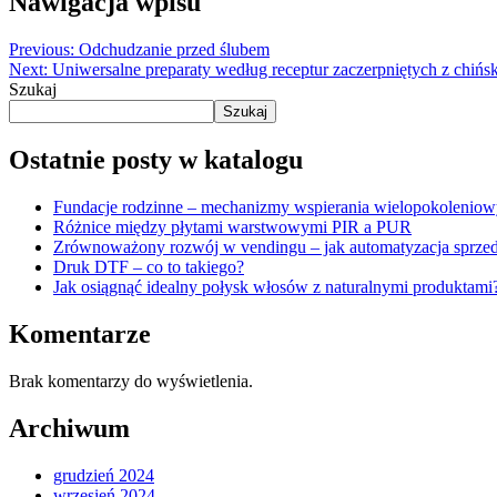
Nawigacja wpisu
Previous:
Odchudzanie przed ślubem
Next:
Uniwersalne preparaty według receptur zaczerpniętych z chiń
Szukaj
Szukaj
Ostatnie posty w katalogu
Fundacje rodzinne – mechanizmy wspierania wielopokolenio
Różnice między płytami warstwowymi PIR a PUR
Zrównoważony rozwój w vendingu – jak automatyzacja sprzed
Druk DTF – co to takiego?
Jak osiągnąć idealny połysk włosów z naturalnymi produktami
Komentarze
Brak komentarzy do wyświetlenia.
Archiwum
grudzień 2024
wrzesień 2024