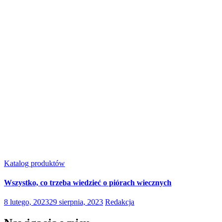
Katalog produktów
Wszystko, co trzeba wiedzieć o piórach wiecznych
8 lutego, 2023
29 sierpnia, 2023
Redakcja