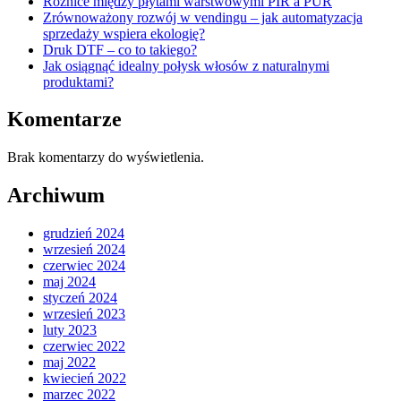
Różnice między płytami warstwowymi PIR a PUR
Zrównoważony rozwój w vendingu – jak automatyzacja
sprzedaży wspiera ekologię?
Druk DTF – co to takiego?
Jak osiągnąć idealny połysk włosów z naturalnymi
produktami?
Komentarze
Brak komentarzy do wyświetlenia.
Archiwum
grudzień 2024
wrzesień 2024
czerwiec 2024
maj 2024
styczeń 2024
wrzesień 2023
luty 2023
czerwiec 2022
maj 2022
kwiecień 2022
marzec 2022