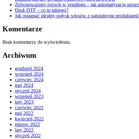
Zrównoważony rozwój w vendingu – jak automatyzacja sprzed
Druk DTF – co to takiego?
Jak osiągnąć idealny połysk włosów z naturalnymi produktami
Komentarze
Brak komentarzy do wyświetlenia.
Archiwum
grudzień 2024
wrzesień 2024
czerwiec 2024
maj 2024
styczeń 2024
wrzesień 2023
luty 2023
czerwiec 2022
maj 2022
kwiecień 2022
marzec 2022
luty 2022
styczeń 2022