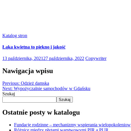
Katalog stron
Łąka kwietna to piękno i jakość
13 października, 2021
27 października, 2022
Copywriter
Nawigacja wpisu
Previous:
Odzież damska
Next:
Wypożyczalnie samochodów w Gdańsku
Szukaj
Szukaj
Ostatnie posty w katalogu
Fundacje rodzinne – mechanizmy wspierania wielopokolenio
Różnice między płytami warstwowymi PIR a PUR