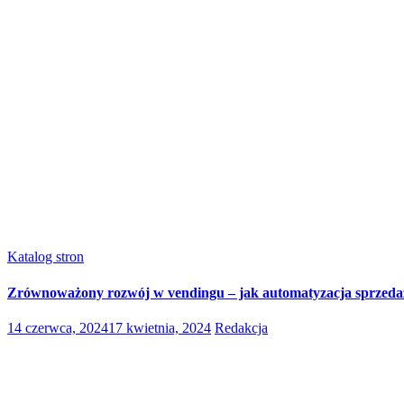
Katalog stron
Zrównoważony rozwój w vendingu – jak automatyzacja sprzedaż
14 czerwca, 2024
17 kwietnia, 2024
Redakcja