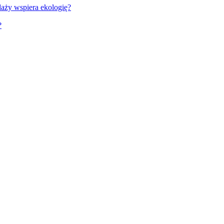
aży wspiera ekologię?
?